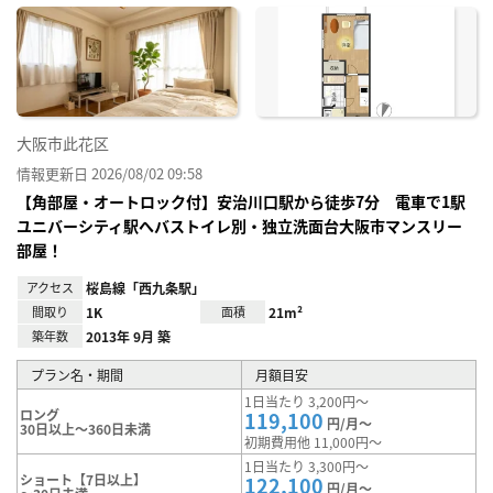
に入
り登
録
大阪市此花区
情報更新日 2026/08/02 09:58
【角部屋・オートロック付】安治川口駅から徒歩7分 電車で1駅
ユニバーシティ駅へバストイレ別・独立洗面台大阪市マンスリー
部屋！
アクセス
桜島線「西九条駅」
間取り
1K
面積
21m²
築年数
2013年 9月 築
プラン名・期間
月額目安
1日当たり 3,200円～
ロング
119,100
円/月～
30日以上～360日未満
初期費用他 11,000円～
1日当たり 3,300円～
ショート【7日以上】
122,100
円/月～