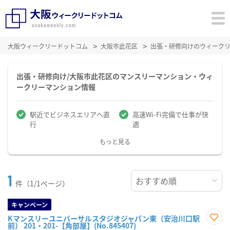
大阪ウィークリードットコム
大阪市此花区
出張・研修向けのウィーク
出張・研修向け/大阪市此花区のマンスリーマンション・ウィ
ークリーマンション情報
駅近でビジネスエリアへ直
高速Wi-Fi完備で仕事が快
行
適
もっと見る
1
件（1/1ページ）
キャンペーン
Kマンスリーユニバーサルスタジオジャパン東（安治川口駅
前） 201・201-【角部屋】(No.845407)
お気