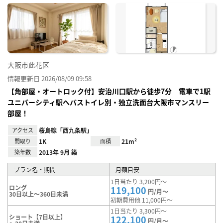
に入
り登
録
大阪市此花区
情報更新日 2026/08/09 09:58
【角部屋・オートロック付】安治川口駅から徒歩7分 電車で1駅
ユニバーシティ駅へバストイレ別・独立洗面台大阪市マンスリー
部屋！
アクセス
桜島線「西九条駅」
間取り
1K
面積
21m²
築年数
2013年 9月 築
プラン名・期間
月額目安
1日当たり 3,200円～
ロング
119,100
円/月～
30日以上～360日未満
初期費用他 11,000円～
1日当たり 3,300円～
ショート【7日以上】
122,100
円/月～