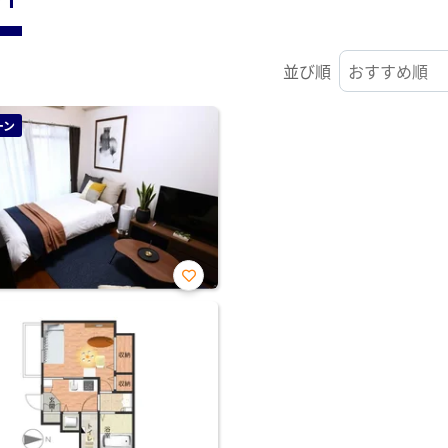
並び順
ーン
お気
に入
り登
録