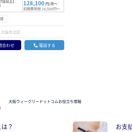
7日以上】
128,100
円/月～
満
初期費用他 16,500円～
賃貸
大阪市北区
問合わせ
電話する
N
大阪ウィークリードットコムお役立ち情報
とは？
お支