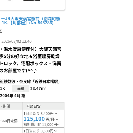
リーJR大阪天満宮駅前（南森町駅
・1K-【角部屋】(No.845286)
区
26/08/02 12:40
・温水暖房便座付】大阪天満宮
歩5分の好立地★浴室暖房乾燥
トロック、宅配ボックス・洗面
のお部屋です(^^♪
近鉄難波・奈良線「近鉄日本橋駅」
1K
23.47m²
面積
2004年 4月 築
・期間
月額目安
1日当たり 3,400円～
125,100
円/月～
360日未満
初期費用他 11,000円～
1日当たり 3,500円～