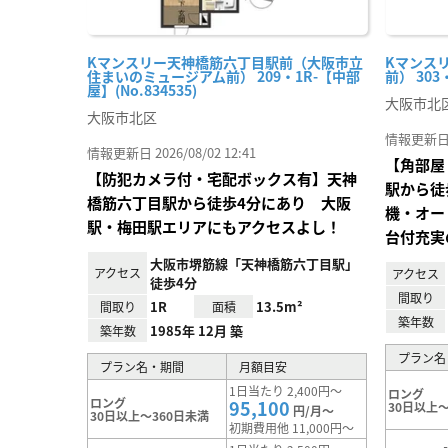
Kマンスリー天神橋筋六丁目駅前（大阪市立
Kマンス
住まいのミュージアム前） 209・1R-【中部
前） 303
屋】(No.834535)
大阪市北
大阪市北区
情報更新日 20
情報更新日 2026/08/02 12:41
【角部屋
【防犯カメラ付・宅配ボックス有】天神
駅から徒
橋筋六丁目駅から徒歩4分にあり 大阪
機・オー
駅・梅田駅エリアにもアクセスよし！
台付充実
大阪市堺筋線「天神橋筋六丁目駅」
アクセス
アクセス
徒歩4分
間取り
1R
13.5m²
間取り
面積
築年数
1985年 12月 築
築年数
プラン名
プラン名・期間
月額目安
1日当たり 2,400円～
ロング
ロング
95,100
30日以上～
円/月～
30日以上～360日未満
初期費用他 11,000円～