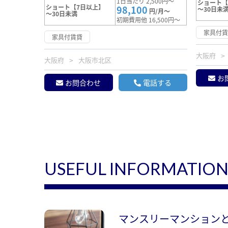
1日当たり 2,500円～
ショート【
ショート【7日以上】
98,100
～30日未
円/月～
～30日未満
初期費用他 16,500円～
家具付
家具付賃貸
大阪府
大阪府
大阪市北区
お
お問合わせ
電話する
USEFUL INFORMATIO
マンスリーマンション