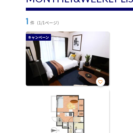
1
件（1/1ページ）
キャンペーン
お気
に入
り登
録