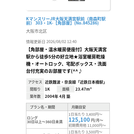
KマンスリーJR大阪天満宮駅前（南森町駅
前） 303・1K-【角部屋】(No.845286)
大阪市北区
情報更新日 2026/08/02 12:40
【角部屋・温水暖房便座付】大阪天満宮
駅から徒歩5分の好立地★浴室暖房乾燥
機・オートロック、宅配ボックス・洗面
台付充実のお部屋です(^^♪
近鉄難波・奈良線「近鉄日本橋駅」
アクセス
1K
23.47m²
間取り
面積
2004年 4月 築
築年数
プラン名・期間
月額目安
1日当たり 3,400円～
ロング
125,100
円/月～
30日以上～360日未満
初期費用他 11,000円～
1日当たり 3,500円～