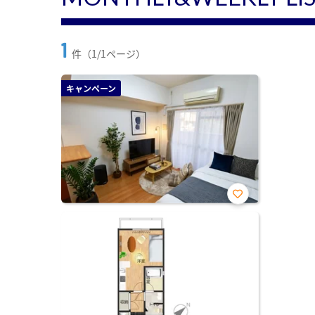
1
件（1/1ページ）
キャンペーン
お気
に入
り登
録