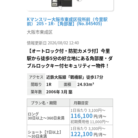
Kマンスリー大阪市東成区役所前（今里駅
前） 205・1R-【角部屋】(No.845405)
大阪市東成区
情報更新日 2026/08/02 12:40
【オートロック付・防犯カメラ付】今里
駅から徒歩5分の好立地にある角部屋・ダ
ブルロックキー付セキュリティー物件！
近鉄大阪線「鶴橋駅」徒歩17分
アクセス
1R
24.93m²
間取り
面積
2006年 3月 築
築年数
プラン名・期間
月額目安
1日当たり 3,100円～
ロング
116,100
円/月～
30日以上～360日未満
初期費用他 11,000円～
1日当たり 3,300円～
ショート【7日以上】
122,100
円/月～
～30日未満