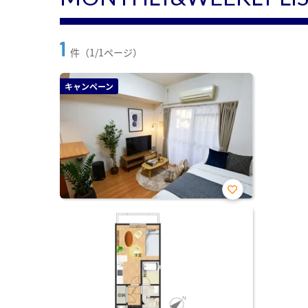
1
件（1/1ページ）
キャンペーン
お気
に入
り登
録