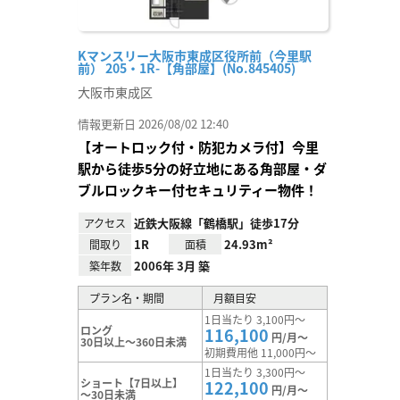
Kマンスリー大阪市東成区役所前（今里駅
前） 205・1R-【角部屋】(No.845405)
大阪市東成区
情報更新日 2026/08/02 12:40
【オートロック付・防犯カメラ付】今里
駅から徒歩5分の好立地にある角部屋・ダ
ブルロックキー付セキュリティー物件！
近鉄大阪線「鶴橋駅」徒歩17分
アクセス
1R
24.93m²
間取り
面積
2006年 3月 築
築年数
プラン名・期間
月額目安
1日当たり 3,100円～
ロング
116,100
円/月～
30日以上～360日未満
初期費用他 11,000円～
1日当たり 3,300円～
ショート【7日以上】
122,100
円/月～
～30日未満