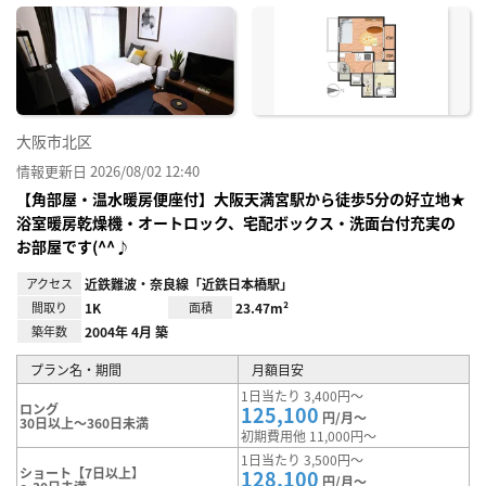
に入
り登
録
大阪市北区
情報更新日 2026/08/02 12:40
【角部屋・温水暖房便座付】大阪天満宮駅から徒歩5分の好立地★
浴室暖房乾燥機・オートロック、宅配ボックス・洗面台付充実の
お部屋です(^^♪
アクセス
近鉄難波・奈良線「近鉄日本橋駅」
間取り
1K
面積
23.47m²
築年数
2004年 4月 築
プラン名・期間
月額目安
1日当たり 3,400円～
ロング
125,100
円/月～
30日以上～360日未満
初期費用他 11,000円～
1日当たり 3,500円～
ショート【7日以上】
128,100
円/月～