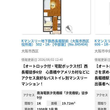
Kマンスリー地下鉄西長堀駅前（大阪市西区
Kマンス
役所南） 502・1K-【中部屋】(No.845404)
606・1R
大阪市西区
大阪市中
情報更新日 2026/08/02 12:40
情報更新日 20
【オートロック付・宅配ボックス付】西
【オート
長堀徒歩6分 心斎橋やアメリカ村などに
さを求め
アクセス良好なバストイレ別マンスリー
長堀橋駅
マンション！
出張者へ
南海電鉄汐見橋線「汐見橋駅」徒歩
アクセス
アクセス
9分
1K
19.72m²
間取り
面積
間取り
1998年 3月 築
築年数
築年数