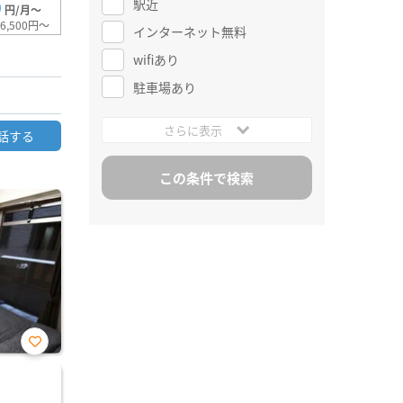
駅近
0
円/月～
6,500円～
インターネット無料
wifiあり
駐車場あり
さらに表示
話する
お気
に入
り登
録