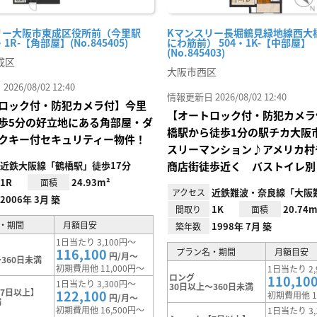
リー大阪市東成区役所前（今里駅
Kマンスリー長堀鶴見緑地線西大
・1R-【角部屋】(No.845405)
にわ筋前） 504・1K-【中部屋】
(No.845403)
成区
大阪市西区
26/08/02 12:40
情報更新日 2026/08/02 12:40
ロック付・防犯カメラ付】今里
【オートロック付・防犯カメラ
歩5分の好立地にある角部屋・ダ
橋駅から徒歩1分の駅チカ大阪
クキー付セキュリティー物件！
スリーマンション♪アメリカ村
近鉄大阪線「鶴橋駅」徒歩17分
商店街徒歩近く バストイレ別
1R
24.93m²
面積
近鉄難波・奈良線「大阪
アクセス
2006年 3月 築
1K
20.74m
間取り
面積
・期間
月額目安
1998年 7月 築
築年数
1日当たり 3,100円～
116,100
プラン名・期間
月額目安
円/月～
360日未満
初期費用他 11,000円～
1日当たり 2,
ロング
110,10
1日当たり 3,300円～
30日以上～360日未満
7日以上】
122,100
初期費用他 1
円/月～
満
初期費用他 16,500円～
1日当たり 3,