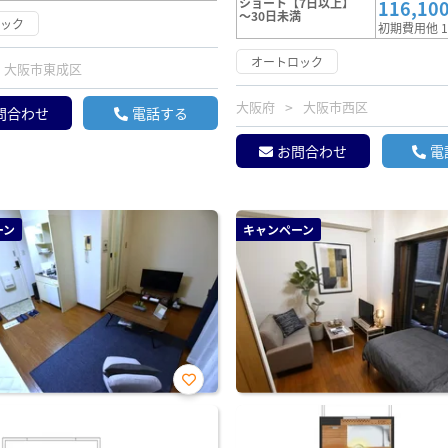
ショート【7日以上】
116,10
～30日未満
ロック
初期費用他 1
オートロック
大阪市東成区
大阪府
大阪市西区
問合わせ
電話する
お問合わせ
電
ーン
キャンペーン
お気
に入
り登
録