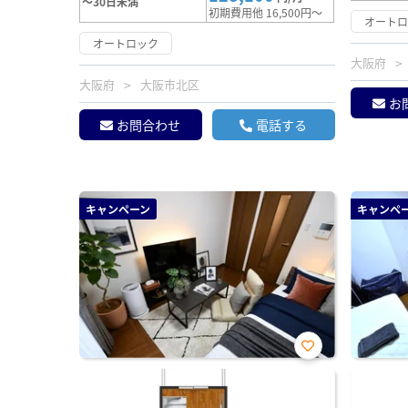
～30日未満
初期費用他 16,500円～
オート
オートロック
大阪府
大阪府
大阪市北区
お
お問合わせ
電話する
キャンペーン
キャンペ
お気
に入
り登
録