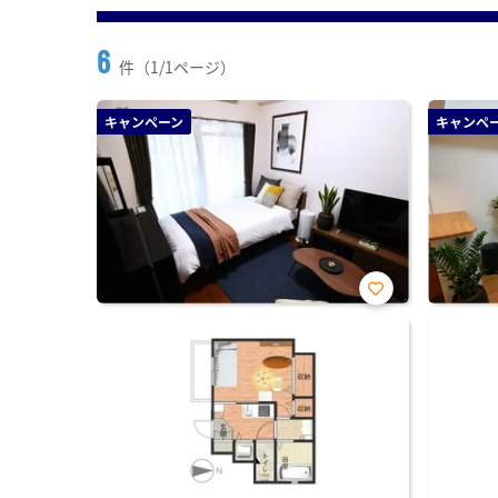
6
件（1/1ページ）
キャンペーン
キャンペ
お気
に入
り登
録