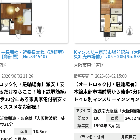
リー長堀橋・近鉄日本橋（道頓堀）
Kマンスリー東部市場前駅前（大
-【角部屋】(No.834540)
央卸売市場前） 205・205(No.834
央区
大阪市東住吉区
26/08/02 11:26
情報更新日 2026/08/02 15:00
ロック付・駐輪場有】激安！安
【オートロック付・駐輪場有】
るだけならここ！地下鉄堺筋線/
本線東部市場前駅から徒歩2分
 歩10分にある家具家電付割安で
トイレ別マンスリーマンション
オススメなお部屋！
近鉄南大阪線「大阪阿部
アクセス
近鉄難波・奈良線「大阪難波駅」徒
1K
24.32m
間取り
面積
歩21分
1998年 3月 築
築年数
1R
16.5m²
面積
プラン名・期間
月額目安
1989年 5月 築