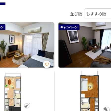
並び順
ーン
キャンペーン
お気
に入
り登
録