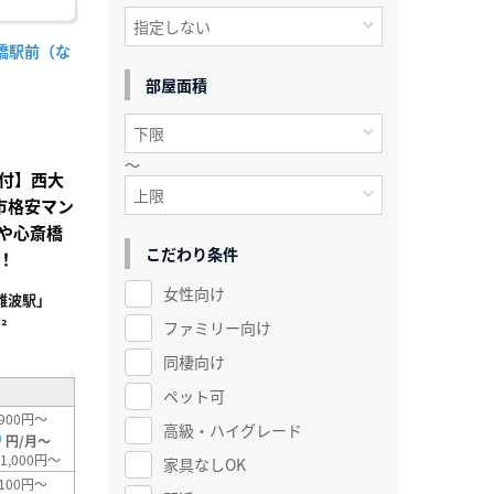
橋駅前（な
部屋面積
～
付】西大
市格安マン
や心斎橋
こだわり条件
！
女性向け
難波駅」
²
ファミリー向け
同棲向け
ペット可
900円～
高級・ハイグレード
0
円/月～
1,000円～
家具なしOK
100円～