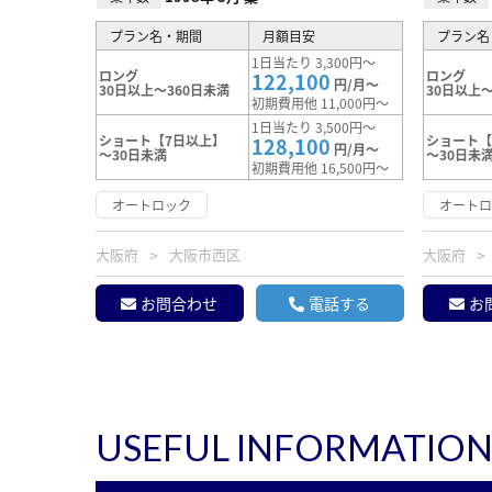
プラン名・期間
月額目安
プラン名
1日当たり 3,300円～
ロング
ロング
122,100
円/月～
30日以上～360日未満
30日以上～
初期費用他 11,000円～
1日当たり 3,500円～
ショート【7日以上】
ショート【
128,100
円/月～
～30日未満
～30日未
初期費用他 16,500円～
オートロック
オート
大阪府
大阪市西区
大阪府
お問合わせ
電話する
お
USEFUL INFORMATIO