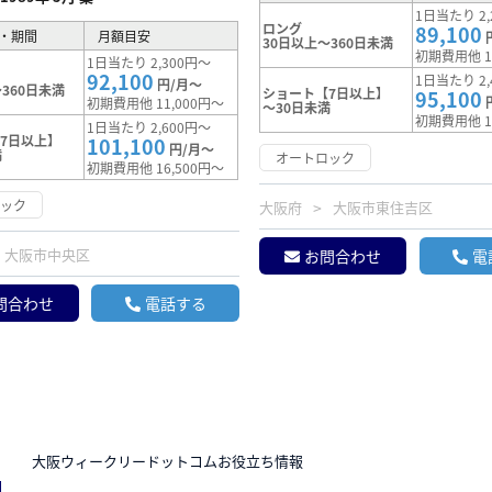
1日当たり 2,
ロング
89,100
・期間
月額目安
30日以上～360日未満
初期費用他 1
1日当たり 2,300円～
92,100
1日当たり 2,
円/月～
360日未満
ショート【7日以上】
95,100
初期費用他 11,000円～
～30日未満
初期費用他 1
1日当たり 2,600円～
7日以上】
101,100
円/月～
満
オートロック
初期費用他 16,500円～
ロック
大阪府
大阪市東住吉区
大阪市中央区
お問合わせ
電
問合わせ
電話する
N
大阪ウィークリードットコムお役立ち情報