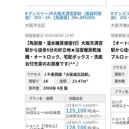
KマンスリーJR大阪天満宮駅前（南森町駅
Kマンス
前） 303・1K-【角部屋】(No.845286)
前） 205
大阪市北区
大阪市東
情報更新日 2026/08/02 12:40
情報更新日 20
【角部屋・温水暖房便座付】大阪天満宮
【オート
駅から徒歩5分の好立地★浴室暖房乾燥
駅から徒
機・オートロック、宅配ボックス・洗面
ブルロッ
台付充実のお部屋です(^^♪
アクセス
ＪＲ東西線「大阪城北詰駅」
アクセス
間取り
1K
23.47m²
間取り
面積
築年数
2004年 4月 築
築年数
プラン名
プラン名・期間
月額目安
ロング
1日当たり 3,400円～
30日以上～
ロング
125,100
円/月～
30日以上～360日未満
初期費用他 11,000円～
ショート【
1日当たり 3,500円～
～30日未
ショート【7日以上】
128,100
円/月～