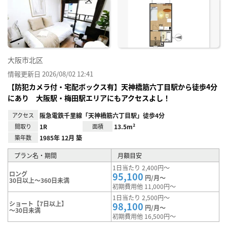
に入
り登
録
大阪市北区
情報更新日 2026/08/02 12:41
【防犯カメラ付・宅配ボックス有】天神橋筋六丁目駅から徒歩4分
にあり 大阪駅・梅田駅エリアにもアクセスよし！
アクセス
阪急電鉄千里線「天神橋筋六丁目駅」徒歩4分
間取り
1R
面積
13.5m²
築年数
1985年 12月 築
プラン名・期間
月額目安
1日当たり 2,400円～
ロング
95,100
円/月～
30日以上～360日未満
初期費用他 11,000円～
1日当たり 2,500円～
ショート【7日以上】
98,100
円/月～
～30日未満
初期費用他 16,500円～