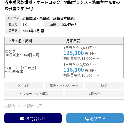
浴室暖房乾燥機・オートロック、宅配ボックス・洗面台付充実の
お部屋です(^^♪
アクセス
近鉄難波・奈良線「近鉄日本橋駅」
間取り
1K
面積
23.47m²
築年数
2004年 4月 築
プラン名・期間
月額目安
1日当たり 3,400円～
ロング
125,100
円/月～
30日以上～360日未満
初期費用他 11,000円～
1日当たり 3,500円～
ショート【7日以上】
128,100
円/月～
～30日未満
初期費用他 16,500円～
女性向け
高級・ハイグレード
駅近
インターネット無料
wifiあり
大阪府
大阪市北区
お問合わせ
電話する