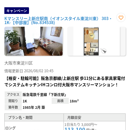
キャンペーン
Kマンスリー上新庄駅南（イオンスタイル東淀川東） 303・
1K-【中部屋】(No.834538)
お気
に入
り登
録
大阪市東淀川区
情報更新日 2026/08/02 10:45
【格安・駐輪可能】阪急京都線/上新庄駅 歩11分にある家具家電付
でシステムキッチンIHコンロ付大阪市マンスリーマンション！
アクセス
阪急電鉄千里線「下新庄駅」
間取り
1K
面積
18m²
築年数
1985年 2月 築
プラン名・期間
月額目安
1日当たり 3,000円～
ロング
113,100