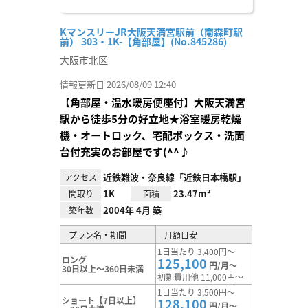
KマンスリーJR大阪天満宮駅前（南森町駅
前） 303・1K-【角部屋】(No.845286)
大阪市北区
情報更新日 2026/08/09 12:40
【角部屋・温水暖房便座付】大阪天満宮
駅から徒歩5分の好立地★浴室暖房乾燥
機・オートロック、宅配ボックス・洗面
台付充実のお部屋です(^^♪
近鉄難波・奈良線「近鉄日本橋駅」
アクセス
1K
23.47m²
間取り
面積
2004年 4月 築
築年数
プラン名・期間
月額目安
1日当たり 3,400円～
ロング
125,100
円/月～
30日以上～360日未満
初期費用他 11,000円～
1日当たり 3,500円～
ショート【7日以上】
128,100
円/月～