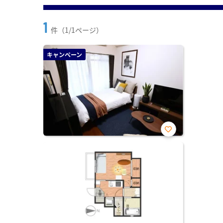
1
件（1/1ページ）
キャンペーン
お気
に入
り登
録