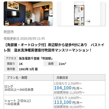
に入
り登
録
吹田市
情報更新日 2026/08/09 11:45
【角部屋・オートロック付】岸辺駅から徒歩4分にあり バストイ
レ別 温水洗浄暖房便座付吹田市マンスリーマンション！
アクセス
阪急電鉄千里線「吹田駅」
間取り
1K
面積
21m²
築年数
1993年 5月 築
プラン名・期間
月額目安
1日当たり 2,700円～
ロング
104,100
円/月～
30日以上～360日未満
初期費用他 11,000円～
1日当たり 3,000円～
ショート【7日以上】
113,100
円/月～
～30日未満
初期費用他 16,500円～