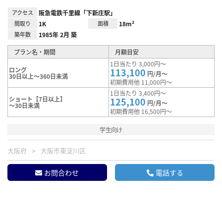
アクセス
阪急電鉄千里線「下新庄駅」
間取り
1K
面積
18m²
築年数
1985年 2月 築
プラン名・期間
月額目安
1日当たり 3,000円～
ロング
113,100
円/月～
30日以上～360日未満
初期費用他 11,000円～
1日当たり 3,400円～
ショート【7日以上】
125,100
円/月～
～30日未満
初期費用他 16,500円～
学生向け
大阪府
大阪市東淀川区
お問合わせ
電話する