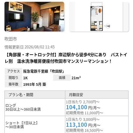
に入
り登
録
吹田市
情報更新日 2026/08/02 11:45
【角部屋・オートロック付】岸辺駅から徒歩4分にあり バストイ
レ別 温水洗浄暖房便座付吹田市マンスリーマンション！
アクセス
阪急電鉄千里線「吹田駅」
間取り
1K
面積
21m²
築年数
1993年 5月 築
プラン名・期間
月額目安
1日当たり 2,700円～
ロング
104,100
円/月～
30日以上～360日未満
初期費用他 11,000円～
1日当たり 3,000円～
ショート【7日以上】
113,100
円/月～
～30日未満
初期費用他 16,500円～