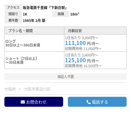
アクセス
阪急電鉄千里線「下新庄駅」
間取り
1K
面積
18m²
築年数
1985年 2月 築
プラン名・期間
月額目安
1日当たり 3,000円～
ロング
113,100
円/月～
30日以上～360日未満
初期費用他 11,000円～
1日当たり 3,400円～
ショート【7日以上】
125,100
円/月～
～30日未満
初期費用他 16,500円～
保証人不要
大阪府
大阪市東淀川区
お問合わせ
電話する