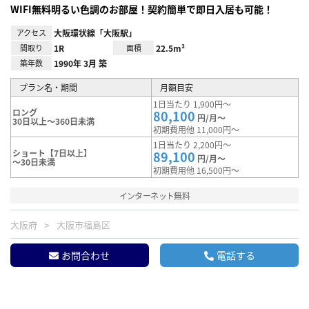
WIFI無料明るい色調のお部屋！契約簡単で即日入居も可能！
アクセス
大阪環状線「大阪駅」
間取り
1R
面積
22.5m²
築年数
1990年 3月 築
プラン名・期間
月額目安
1日当たり 1,900円～
ロング
80,100
円/月～
30日以上～360日未満
初期費用他 11,000円～
1日当たり 2,200円～
ショート【7日以上】
89,100
円/月～
～30日未満
初期費用他 16,500円～
インターネット無料
大阪府
大阪市福島区
お問合わせ
電話する