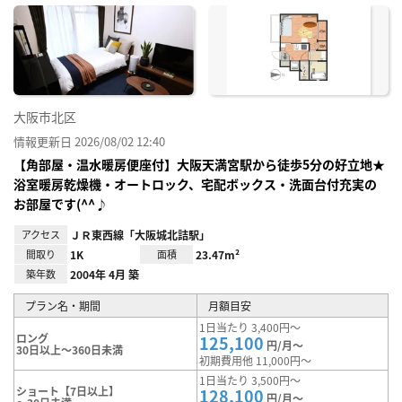
に入
り登
録
大阪市北区
情報更新日 2026/08/02 12:40
【角部屋・温水暖房便座付】大阪天満宮駅から徒歩5分の好立地★
浴室暖房乾燥機・オートロック、宅配ボックス・洗面台付充実の
お部屋です(^^♪
アクセス
ＪＲ東西線「大阪城北詰駅」
間取り
1K
面積
23.47m²
築年数
2004年 4月 築
プラン名・期間
月額目安
1日当たり 3,400円～
ロング
125,100
円/月～
30日以上～360日未満
初期費用他 11,000円～
1日当たり 3,500円～
ショート【7日以上】
128,100
円/月～