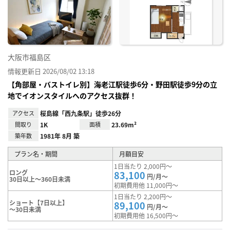
り登
録
大阪市福島区
情報更新日 2026/08/02 13:18
【角部屋・バストイレ別】海老江駅徒歩6分・野田駅徒歩9分の立
地でイオンスタイルへのアクセス抜群！
アクセス
桜島線「西九条駅」徒歩26分
間取り
1K
面積
23.69m²
築年数
1981年 8月 築
プラン名・期間
月額目安
1日当たり 2,000円～
ロング
83,100
円/月～
30日以上～360日未満
初期費用他 11,000円～
1日当たり 2,200円～
ショート【7日以上】
89,100
円/月～
～30日未満
初期費用他 16,500円～