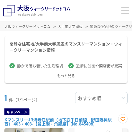
大阪ウィークリードットコム
大手前大学周辺
閑静な住宅地のウィーク
閑静な住宅地/大手前大学周辺のマンスリーマンション・ウィ
ークリーマンション情報
静かで落ち着いた生活環境
近隣に公園や商店街が充実
もっと見る
1
件（1/1ページ）
キャンペーン
KマンスリーJR海老江駅前（地下鉄千日前線 野田阪神駅
西） 403・403-【最上階・角部屋】(No.845408)
お気
に入