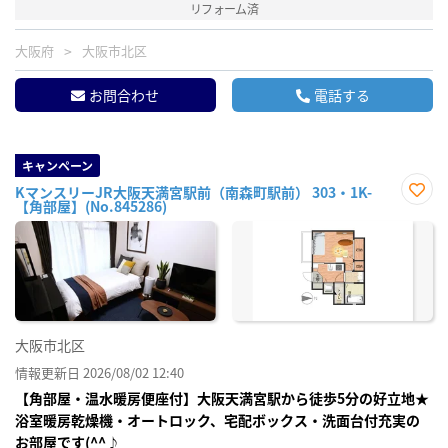
リフォーム済
大阪府
大阪市北区
お問合わせ
電話する
キャンペーン
KマンスリーJR大阪天満宮駅前（南森町駅前） 303・1K-
【角部屋】(No.845286)
お気
に入
り登
録
大阪市北区
情報更新日 2026/08/02 12:40
【角部屋・温水暖房便座付】大阪天満宮駅から徒歩5分の好立地★
浴室暖房乾燥機・オートロック、宅配ボックス・洗面台付充実の
お部屋です(^^♪