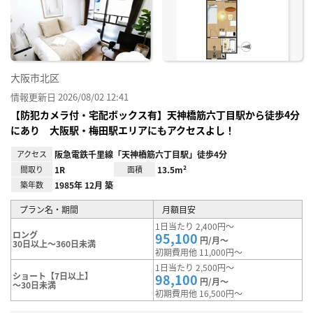
り登
録
大阪市北区
情報更新日 2026/08/02 12:41
【防犯カメラ付・宅配ボックス有】天神橋筋六丁目駅から徒歩4分
にあり 大阪駅・梅田駅エリアにもアクセスよし！
アクセス
阪急電鉄千里線「天神橋筋六丁目駅」徒歩4分
間取り
1R
面積
13.5m²
築年数
1985年 12月 築
プラン名・期間
月額目安
1日当たり 2,400円～
ロング
95,100
円/月～
30日以上～360日未満
初期費用他 11,000円～
1日当たり 2,500円～
ショート【7日以上】
98,100
円/月～
～30日未満
初期費用他 16,500円～