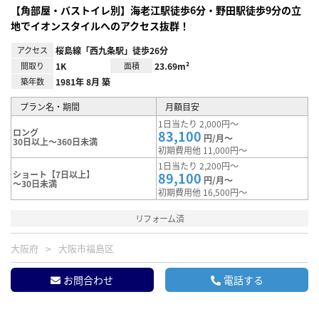
【角部屋・バストイレ別】海老江駅徒歩6分・野田駅徒歩9分の立
地でイオンスタイルへのアクセス抜群！
アクセス
桜島線「西九条駅」徒歩26分
間取り
1K
面積
23.69m²
築年数
1981年 8月 築
プラン名・期間
月額目安
1日当たり 2,000円～
ロング
83,100
円/月～
30日以上～360日未満
初期費用他 11,000円～
1日当たり 2,200円～
ショート【7日以上】
89,100
円/月～
～30日未満
初期費用他 16,500円～
リフォーム済
大阪府
大阪市福島区
お問合わせ
電話する