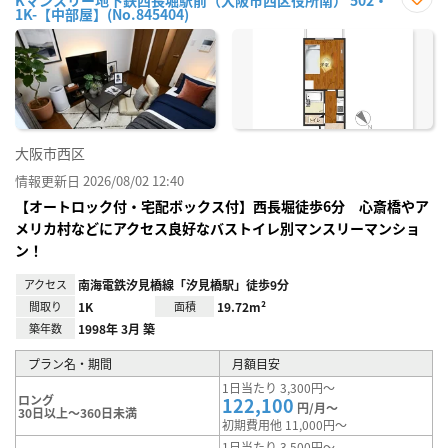
Kマンスリー地下鉄西長堀駅前（大阪市西区役所南） 502・
1K-【中部屋】(No.845404)
お気
に入
り登
録
大阪市西区
情報更新日 2026/08/02 12:40
【オートロック付・宅配ボックス付】西長堀徒歩6分 心斎橋やア
メリカ村などにアクセス良好なバストイレ別マンスリーマンショ
ン！
アクセス
南海電鉄汐見橋線「汐見橋駅」徒歩9分
間取り
1K
面積
19.72m²
築年数
1998年 3月 築
プラン名・期間
月額目安
1日当たり 3,300円～
ロング
122,100
円/月～
30日以上～360日未満
初期費用他 11,000円～
1日当たり 3,500円～