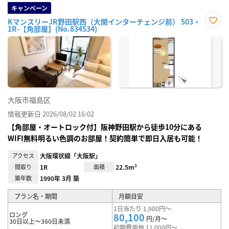
キャンペーン
KマンスリーJR野田駅西（大関インターチェンジ前） 503・
1R-【角部屋】(No.834534)
お気
に入
り登
録
大阪市福島区
情報更新日 2026/08/02 16:02
【角部屋・オートロック付】阪神野田駅から徒歩10分にある
WIFI無料明るい色調のお部屋！契約簡単で即日入居も可能！
アクセス
大阪環状線「大阪駅」
間取り
1R
面積
22.5m²
築年数
1990年 3月 築
プラン名・期間
月額目安
1日当たり 1,900円～
ロング
80,100
円/月～
30日以上～360日未満
初期費用他 11,000円～