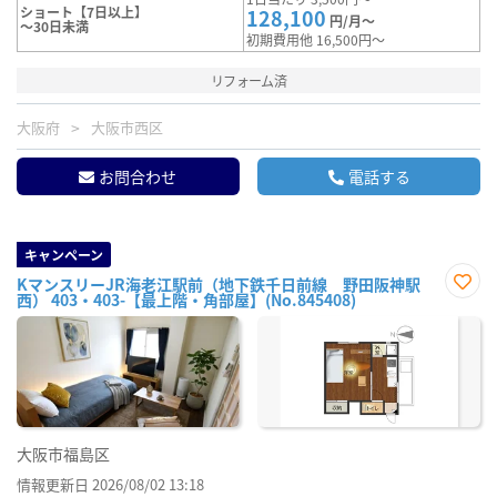
ショート【7日以上】
128,100
円/月～
～30日未満
初期費用他 16,500円～
リフォーム済
大阪府
大阪市西区
お問合わせ
電話する
キャンペーン
KマンスリーJR海老江駅前（地下鉄千日前線 野田阪神駅
西） 403・403-【最上階・角部屋】(No.845408)
お気
に入
り登
録
大阪市福島区
情報更新日 2026/08/02 13:18