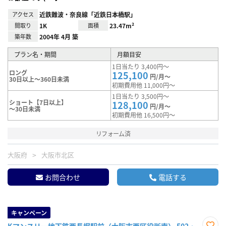
アクセス
近鉄難波・奈良線「近鉄日本橋駅」
間取り
1K
面積
23.47m²
築年数
2004年 4月 築
プラン名・期間
月額目安
1日当たり 3,400円～
ロング
125,100
円/月～
30日以上～360日未満
初期費用他 11,000円～
1日当たり 3,500円～
ショート【7日以上】
128,100
円/月～
～30日未満
初期費用他 16,500円～
リフォーム済
大阪府
大阪市北区
お問合わせ
電話する
キャンペーン