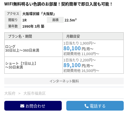
WIFI無料明るい色調のお部屋！契約簡単で即日入居も可能！
アクセス
大阪環状線「大阪駅」
間取り
1R
面積
22.5m²
築年数
1990年 3月 築
プラン名・期間
月額目安
1日当たり 1,900円～
ロング
80,100
円/月～
30日以上～360日未満
初期費用他 11,000円～
1日当たり 2,200円～
ショート【7日以上】
89,100
円/月～
～30日未満
初期費用他 16,500円～
インターネット無料
大阪府
大阪市福島区
お問合わせ
電話する