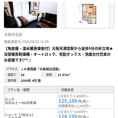
に入
り登
録
大阪市北区
情報更新日 2026/08/02 12:40
【角部屋・温水暖房便座付】大阪天満宮駅から徒歩5分の好立地★
浴室暖房乾燥機・オートロック、宅配ボックス・洗面台付充実の
お部屋です(^^♪
アクセス
ＪＲ東西線「大阪城北詰駅」
間取り
1K
面積
23.47m²
築年数
2004年 4月 築
プラン名・期間
月額目安
1日当たり 3,400円～
ロング
125,100
円/月～
30日以上～360日未満
初期費用他 11,000円～
1日当たり 3,500円～
ショート【7日以上】
128,100
円/月～