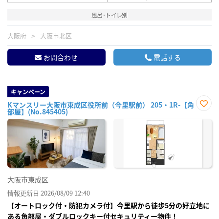
風呂･トイレ別
大阪府
大阪市北区
お問合わせ
電話する
キャンペーン
Kマンスリー大阪市東成区役所前（今里駅前） 205・1R-【角
部屋】(No.845405)
お気
に入
り登
録
大阪市東成区
情報更新日 2026/08/09 12:40
【オートロック付・防犯カメラ付】今里駅から徒歩5分の好立地に
ある角部屋・ダブルロックキー付セキュリティー物件！