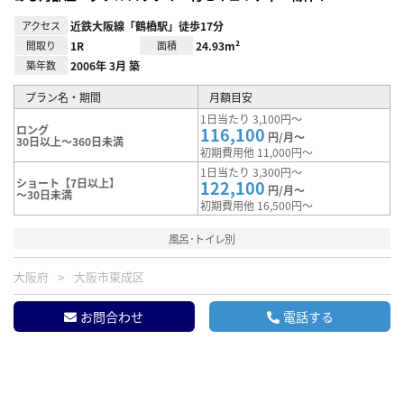
アクセス
近鉄大阪線「鶴橋駅」徒歩17分
間取り
1R
面積
24.93m²
築年数
2006年 3月 築
プラン名・期間
月額目安
1日当たり 3,100円～
ロング
116,100
円/月～
30日以上～360日未満
初期費用他 11,000円～
1日当たり 3,300円～
ショート【7日以上】
122,100
円/月～
～30日未満
初期費用他 16,500円～
風呂･トイレ別
大阪府
大阪市東成区
お問合わせ
電話する