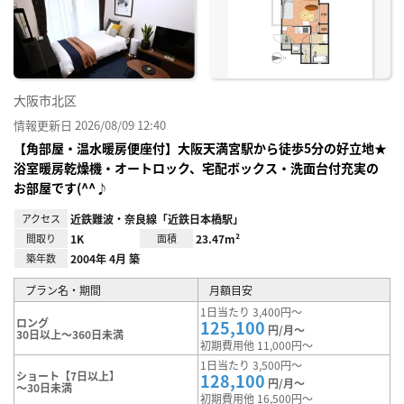
り登
録
大阪市北区
情報更新日 2026/08/09 12:40
【角部屋・温水暖房便座付】大阪天満宮駅から徒歩5分の好立地★
浴室暖房乾燥機・オートロック、宅配ボックス・洗面台付充実の
お部屋です(^^♪
アクセス
近鉄難波・奈良線「近鉄日本橋駅」
間取り
1K
面積
23.47m²
築年数
2004年 4月 築
プラン名・期間
月額目安
1日当たり 3,400円～
ロング
125,100
円/月～
30日以上～360日未満
初期費用他 11,000円～
1日当たり 3,500円～
ショート【7日以上】
128,100
円/月～
～30日未満
初期費用他 16,500円～