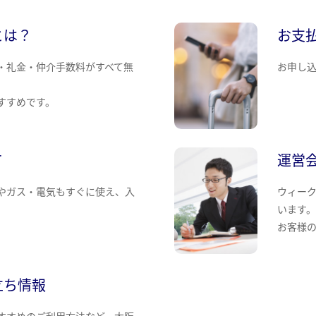
とは？
お支
・礼金・仲介手数料がすべて無
お申し
すすめです。
て
運営
やガス・電気もすぐに使え、入
ウィー
います
お客様
立ち情報
すすめのご利用方法など、大阪