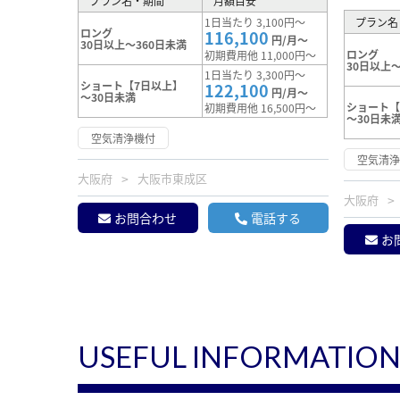
プラン名・期間
月額目安
1日当たり 3,100円～
プラン名
ロング
116,100
円/月～
30日以上～360日未満
ロング
初期費用他 11,000円～
30日以上～
1日当たり 3,300円～
ショート【7日以上】
122,100
円/月～
～30日未満
ショート【
初期費用他 16,500円～
～30日未
空気清浄機付
空気清
大阪府
大阪市東成区
大阪府
お問合わせ
電話する
お
USEFUL INFORMATIO