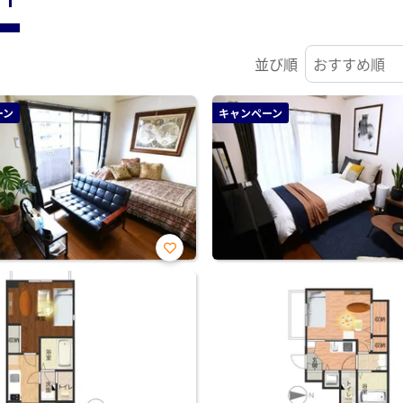
並び順
ーン
キャンペーン
お気
に入
り登
録