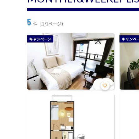
5
件（1/1ページ）
キャンペーン
キャンペ
お気
に入
り登
録