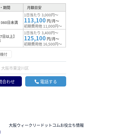
・期間
月額目安
1日当たり 3,000円～
113,100
円/月～
360日未満
初期費用他 11,000円～
1日当たり 3,400円～
7日以上】
125,100
円/月～
満
初期費用他 16,500円～
浄機付
大阪市東淀川区
問合わせ
電話する
N
大阪ウィークリードットコムお役立ち情報