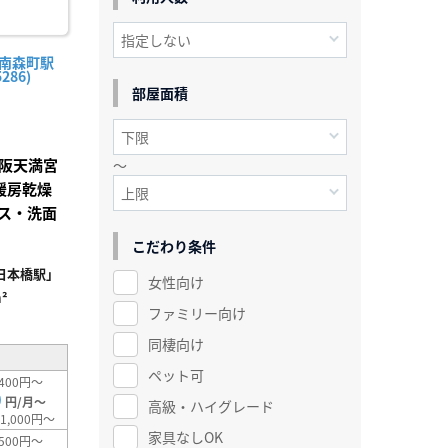
（南森町駅
286)
部屋面積
阪天満宮
～
暖房乾燥
ス・洗面
こだわり条件
日本橋駅」
女性向け
²
ファミリー向け
同棲向け
ペット可
400円～
0
円/月～
高級・ハイグレード
1,000円～
家具なしOK
500円～