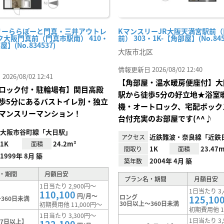
リーららぽーと門真・三井アウトレ
KマンスリーJR大阪天満宮駅前
ク大阪門真前（門真市駅南） 410・
前） 303・1K-【角部屋】(No.845
屋】(No.834537)
大阪市北区
情報更新日 2026/08/02 12:40
26/08/02 12:41
【角部屋・温水暖房便座付】大
ロック付・駐輪場有】関目高殿
駅から徒歩5分の好立地★浴室
歩5分にあるバストイレ別・独立
機・オートロック、宅配ボック
マンスリーマンション！
台付充実のお部屋です(^^♪
大阪市谷町線「大日駅」
近鉄難波・奈良線「近鉄
アクセス
1K
24.2m²
面積
1K
23.47m
間取り
面積
1999年 8月 築
2004年 4月 築
築年数
・期間
月額目安
プラン名・期間
月額目安
1日当たり 2,900円～
1日当たり 3,
110,100
円/月～
ロング
125,10
360日未満
30日以上～360日未満
初期費用他 11,000円～
初期費用他 1
1日当たり 3,300円～
1日当たり 3,
7日以上】