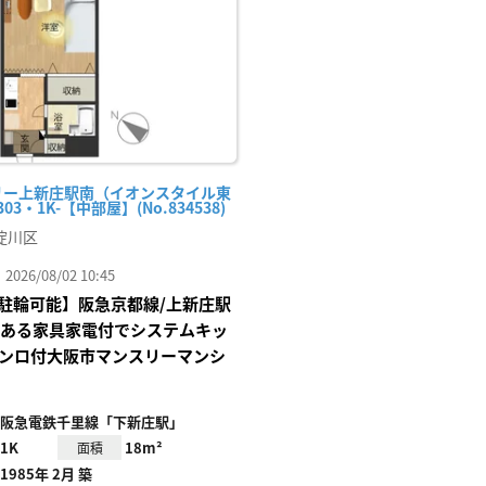
録
リー上新庄駅南（イオンスタイル東
03・1K-【中部屋】(No.834538)
淀川区
26/08/02 10:45
駐輪可能】阪急京都線/上新庄駅
にある家具家電付でシステムキッ
コンロ付大阪市マンスリーマンシ
阪急電鉄千里線「下新庄駅」
1K
18m²
面積
1985年 2月 築