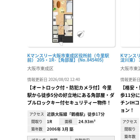
録
Kマンスリー大阪市東成区役所前（今里駅
Kマンス
前） 205・1R-【角部屋】(No.845405)
淀川東） 3
大阪市東成区
大阪市東
情報更新日 2026/08/02 12:40
情報更新日 20
【オートロック付・防犯カメラ付】今里
【格安・
駅から徒歩5分の好立地にある角部屋・ダ
歩11分
ブルロックキー付セキュリティー物件！
チンIH
ョン！
近鉄大阪線「鶴橋駅」徒歩17分
アクセス
1R
24.93m²
間取り
面積
アクセス
2006年 3月 築
築年数
間取り
築年数