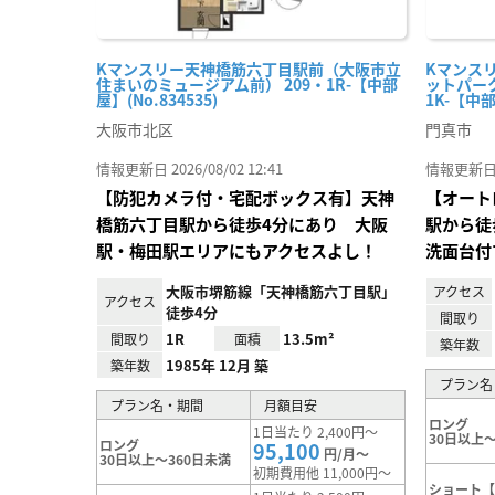
Kマンスリー天神橋筋六丁目駅前（大阪市立
Kマンス
住まいのミュージアム前） 209・1R-【中部
ットパー
屋】(No.834535)
1K-【中部
大阪市北区
門真市
情報更新日 2026/08/02 12:41
情報更新日 20
【防犯カメラ付・宅配ボックス有】天神
【オート
橋筋六丁目駅から徒歩4分にあり 大阪
駅から徒
駅・梅田駅エリアにもアクセスよし！
洗面台付
大阪市堺筋線「天神橋筋六丁目駅」
アクセス
アクセス
徒歩4分
間取り
1R
13.5m²
間取り
面積
築年数
1985年 12月 築
築年数
プラン名
プラン名・期間
月額目安
ロング
1日当たり 2,400円～
30日以上～
ロング
95,100
円/月～
30日以上～360日未満
初期費用他 11,000円～
ショート【