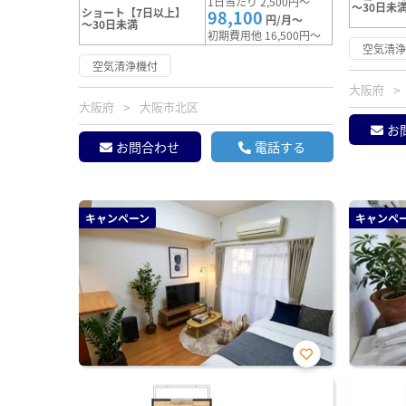
1日当たり 2,500円～
～30日未
ショート【7日以上】
98,100
円/月～
～30日未満
初期費用他 16,500円～
空気清
空気清浄機付
大阪府
大阪府
大阪市北区
お
お問合わせ
電話する
キャンペーン
キャンペ
お気
に入
り登