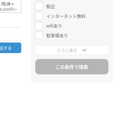
0
円/月～
駅近
6,500円～
インターネット無料
wifiあり
駐車場あり
話する
さらに表示