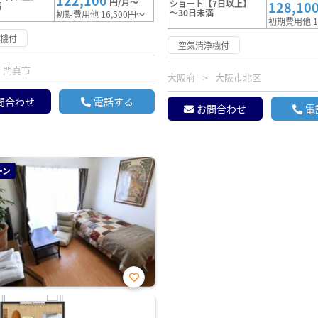
122,100
円/月～
ショート【7日以上】
128,10
満
～30日未満
初期費用他 16,500円～
初期費用他 1
浄機付
空気清浄機付
門真市
大阪府
大阪市北区
問合わせ
電話する
お問合わせ
電
ーン
お気
に入
り登