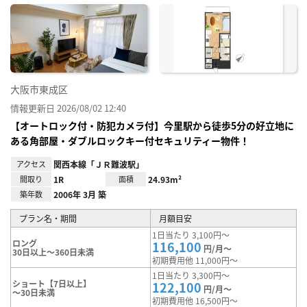
に入
り登
録
大阪市東成区
情報更新日 2026/08/02 12:40
【オートロック付・防犯カメラ付】今里駅から徒歩5分の好立地に
ある角部屋・ダブルロックキー付セキュリティー物件！
アクセス
関西本線「ＪＲ難波駅」
間取り
1R
面積
24.93m²
築年数
2006年 3月 築
プラン名・期間
月額目安
1日当たり 3,100円～
ロング
116,100
円/月～
30日以上～360日未満
初期費用他 11,000円～
1日当たり 3,300円～
ショート【7日以上】
122,100
円/月～
～30日未満
初期費用他 16,500円～