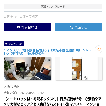
高級・ハイグレード
大阪府
大阪市東成区
お問合わせ
電話する
キャンペーン
Kマンスリー地下鉄西長堀駅前（大阪市西区役所南） 502・
1K-【中部屋】(No.845404)
お気
に入
り登
録
大阪市西区
情報更新日 2026/08/02 12:40
【オートロック付・宅配ボックス付】西長堀徒歩6分 心斎橋やア
メリカ村などにアクセス良好なバストイレ別マンスリーマンショ