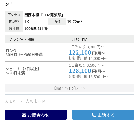
ン！
アクセス
関西本線「ＪＲ難波駅」
間取り
1K
面積
19.72m²
築年数
1998年 3月 築
プラン名・期間
月額目安
1日当たり 3,300円～
ロング
122,100
円/月～
30日以上～360日未満
初期費用他 11,000円～
1日当たり 3,500円～
ショート【7日以上】
128,100
円/月～
～30日未満
初期費用他 16,500円～
高級・ハイグレード
大阪府
大阪市西区
お問合わせ
電話する