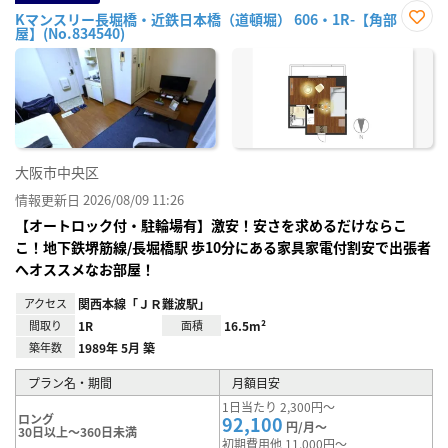
Kマンスリー長堀橋・近鉄日本橋（道頓堀） 606・1R-【角部
屋】(No.834540)
お気
に入
り登
録
大阪市中央区
情報更新日 2026/08/09 11:26
【オートロック付・駐輪場有】激安！安さを求めるだけならこ
こ！地下鉄堺筋線/長堀橋駅 歩10分にある家具家電付割安で出張者
へオススメなお部屋！
アクセス
関西本線「ＪＲ難波駅」
間取り
1R
面積
16.5m²
築年数
1989年 5月 築
プラン名・期間
月額目安
1日当たり 2,300円～
ロング
92,100
円/月～
30日以上～360日未満
初期費用他 11,000円～