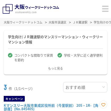
大阪ウィークリードットコム
大阪市浪速区
ＪＲ難波駅
学生向けの
学生向け/ＪＲ難波駅のマンスリーマンション・ウィークリー
マンション情報
コンパクトな間取りで家賃
学校・大学に近く通学便利
を節約
もっと見る
3
件（1/1ページ）
キャンペーン
Kマンスリー大阪市東成区役所前（今里駅前） 205・1R-【角
部屋】(No.845405)
お気