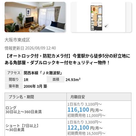
に入
り登
録
大阪市東成区
情報更新日 2026/08/09 12:40
【オートロック付・防犯カメラ付】今里駅から徒歩5分の好立地に
ある角部屋・ダブルロックキー付セキュリティー物件！
アクセス
関西本線「ＪＲ難波駅」
間取り
1R
面積
24.93m²
築年数
2006年 3月 築
プラン名・期間
月額目安
1日当たり 3,100円～
ロング
116,100
円/月～
30日以上～360日未満
初期費用他 11,000円～
1日当たり 3,300円～
ショート【7日以上】
122,100
円/月～
～30日未満
初期費用他 16,500円～