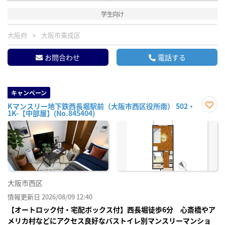
学生向け
大阪府
大阪市東成区
お問合わせ
電話する
キャンペーン
Kマンスリー地下鉄西長堀駅前（大阪市西区役所南） 502・
1K-【中部屋】(No.845404)
お気
に入
り登
録
大阪市西区
情報更新日 2026/08/09 12:40
【オートロック付・宅配ボックス付】西長堀徒歩6分 心斎橋やア
メリカ村などにアクセス良好なバストイレ別マンスリーマンショ