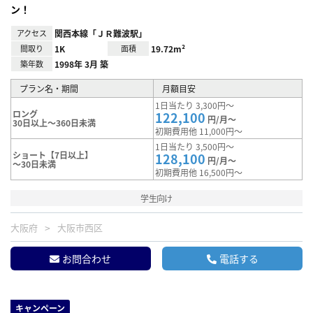
ン！
アクセス
関西本線「ＪＲ難波駅」
間取り
1K
面積
19.72m²
築年数
1998年 3月 築
プラン名・期間
月額目安
1日当たり 3,300円～
ロング
122,100
円/月～
30日以上～360日未満
初期費用他 11,000円～
1日当たり 3,500円～
ショート【7日以上】
128,100
円/月～
～30日未満
初期費用他 16,500円～
学生向け
大阪府
大阪市西区
お問合わせ
電話する
キャンペーン