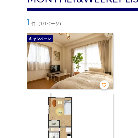
1
件（1/1ページ）
キャンペーン
お気
に入
り登
録