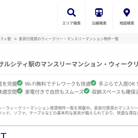
エリア検索
沿線検索
地図検索
シティ駅
家具付賃貸のウィークリー・マンスリーマンション物件一覧
ーサルシティ駅のマンスリーマンション・ウィーク
電を完備
Wi-Fi無料でテレワークも快適
手ぶらで入居OK
快適空間
家電付きで自炊もスムーズ
収納スペースも確保
ン・ウィークリーマンション賃貸物件一覧を掲載中。家具付賃貸のマンスリ
ベッド、ソファ、テーブルなどの基本的な家具が備えられており、快適な滞在
ST