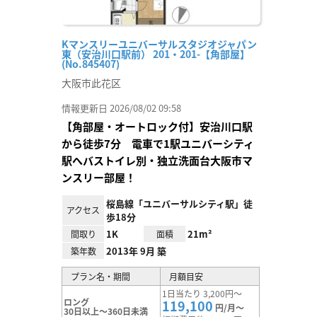
Kマンスリーユニバーサルスタジオジャパン
東（安治川口駅前） 201・201-【角部屋】
(No.845407)
大阪市此花区
情報更新日 2026/08/02 09:58
【角部屋・オートロック付】安治川口駅
から徒歩7分 電車で1駅ユニバーシティ
駅へバストイレ別・独立洗面台大阪市マ
ンスリー部屋！
桜島線「ユニバーサルシティ駅」徒
アクセス
歩18分
1K
21m²
間取り
面積
2013年 9月 築
築年数
プラン名・期間
月額目安
1日当たり 3,200円～
ロング
119,100
円/月～
30日以上～360日未満