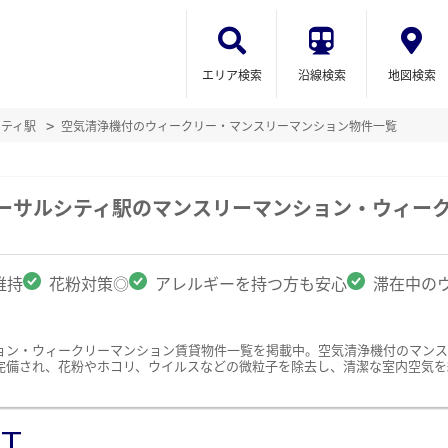
エリア検索
沿線検索
地図検索
シティ駅
空気清浄機付のウィークリー・マンスリーマンション物件一覧
バーサルシティ駅のマンスリーマンション・ウィー
維持
花粉対策◎
アレルギーを持つ方も安心
滞在中の
ョン・ウィークリーマンション賃貸物件一覧を掲載中。空気清浄機付のマン
完備され、花粉やホコリ、ウイルスなどの微粒子を除去し、清潔な室内空気を
ST