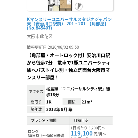
Kマンスリーユニバーサルスタジオジャパン
東（安治川口駅前） 201・201-【角部屋】
(No.845407)
大阪市此花区
情報更新日 2026/08/02 09:58
【角部屋・オートロック付】安治川口駅
から徒歩7分 電車で1駅ユニバーシティ
駅へバストイレ別・独立洗面台大阪市マ
ンスリー部屋！
桜島線「ユニバーサルシティ駅」徒
アクセス
歩18分
1K
21m²
間取り
面積
2013年 9月 築
築年数
プラン名・期間
月額目安
1日当たり 3,200円～
ロング
119,100
円/月～
30日以上～360日未満