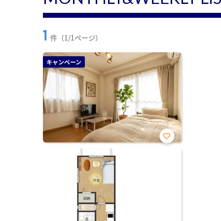
1
件（1/1ページ）
キャンペーン
お気
に入
り登
録