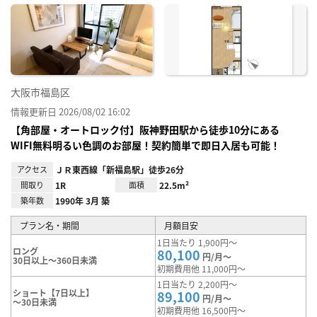
に入
り登
録
大阪市福島区
情報更新日 2026/08/02 16:02
【角部屋・オートロック付】阪神野田駅から徒歩10分にある
WIFI無料明るい色調のお部屋！契約簡単で即日入居も可能！
アクセス
ＪＲ東西線「新福島駅」徒歩26分
間取り
1R
面積
22.5m²
築年数
1990年 3月 築
プラン名・期間
月額目安
1日当たり 1,900円～
ロング
80,100
円/月～
30日以上～360日未満
初期費用他 11,000円～
1日当たり 2,200円～
ショート【7日以上】
89,100
円/月～
～30日未満
初期費用他 16,500円～