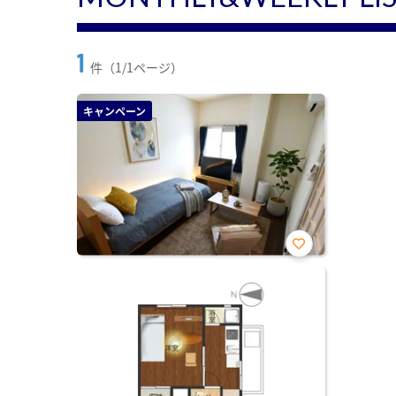
1
件（1/1ページ）
キャンペーン
お気
に入
り登
録