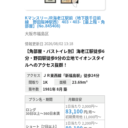
KマンスリーJR海老江駅前（地下鉄千日前
線 野田阪神駅西） 403・403-【最上階・角
部屋】(No.845408)
大阪市福島区
情報更新日 2026/08/02 13:18
【角部屋・バストイレ別】海老江駅徒歩6
分・野田駅徒歩9分の立地でイオンスタイ
ルへのアクセス抜群！
ＪＲ東西線「新福島駅」徒歩24分
アクセス
1K
23.69m²
間取り
面積
1981年 8月 築
築年数
プラン名・期間
月額目安
1日当たり 2,000円～
ロング
83,100
円/月～
30日以上～360日未満
初期費用他 11,000円～
1日当たり 2,200円～
ショート【7日以上】