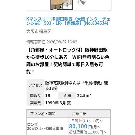
KマンスリーJR野田駅西（大関インターチェ
ンジ前） 503・1R-【角部屋】(No.834534)
大阪市福島区
情報更新日 2026/08/02 16:02
【角部屋・オートロック付】阪神野田駅
から徒歩10分にある WIFI無料明るい色
調のお部屋！契約簡単で即日入居も可
能！
阪神電鉄阪神なんば「千鳥橋駅」徒
アクセス
歩18分
1R
22.5m²
間取り
面積
1990年 3月 築
築年数
プラン名・期間
月額目安
1日当たり 1,900円～
ロング
80,100
円/月～
30日以上～360日未満
初期費用他 11,000円～