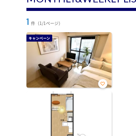
1
件（1/1ページ）
キャンペーン
お気
に入
り登
録