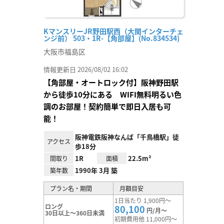
KマンスリーJR野田駅西（大関インターチェ
ンジ前） 503・1R-【角部屋】(No.834534)
大阪市福島区
情報更新日 2026/08/02 16:02
【角部屋・オートロック付】阪神野田駅
から徒歩10分にある WIFI無料明るい色
調のお部屋！契約簡単で即日入居も可
能！
阪神電鉄阪神なんば「千鳥橋駅」徒
アクセス
歩18分
1R
22.5m²
間取り
面積
1990年 3月 築
築年数
プラン名・期間
月額目安
1日当たり 1,900円～
ロング
80,100
円/月～
30日以上～360日未満
初期費用他 11,000円～