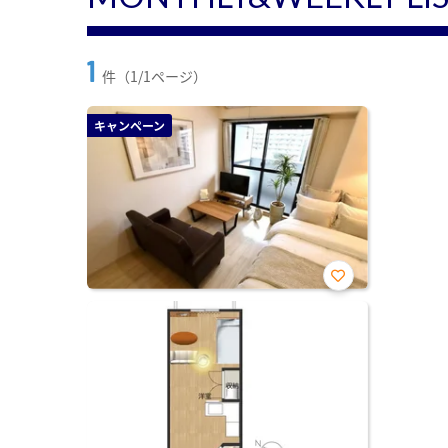
1
件（1/1ページ）
キャンペーン
お気
に入
り登
録