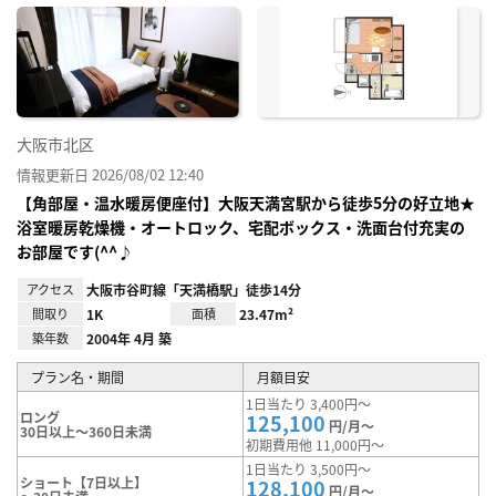
に入
り登
録
大阪市北区
情報更新日 2026/08/02 12:40
【角部屋・温水暖房便座付】大阪天満宮駅から徒歩5分の好立地★
浴室暖房乾燥機・オートロック、宅配ボックス・洗面台付充実の
お部屋です(^^♪
アクセス
大阪市谷町線「天満橋駅」徒歩14分
間取り
1K
面積
23.47m²
築年数
2004年 4月 築
プラン名・期間
月額目安
1日当たり 3,400円～
ロング
125,100
円/月～
30日以上～360日未満
初期費用他 11,000円～
1日当たり 3,500円～
ショート【7日以上】
128,100
円/月～