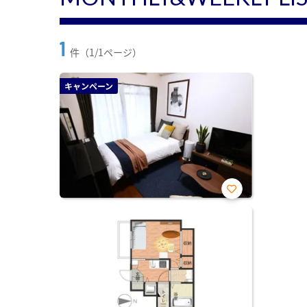
1
件（1/1ページ）
キャンペーン
お気
に入
り登
録