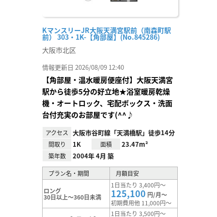
KマンスリーJR大阪天満宮駅前（南森町駅
前） 303・1K-【角部屋】(No.845286)
大阪市北区
情報更新日 2026/08/09 12:40
【角部屋・温水暖房便座付】大阪天満宮
駅から徒歩5分の好立地★浴室暖房乾燥
機・オートロック、宅配ボックス・洗面
台付充実のお部屋です(^^♪
大阪市谷町線「天満橋駅」徒歩14分
アクセス
1K
23.47m²
間取り
面積
2004年 4月 築
築年数
プラン名・期間
月額目安
1日当たり 3,400円～
ロング
125,100
円/月～
30日以上～360日未満
初期費用他 11,000円～
1日当たり 3,500円～