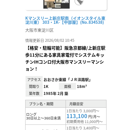
Kマンスリー上新庄駅南（イオンスタイル東
淀川東） 303・1K-【中部屋】(No.834538)
大阪市東淀川区
情報更新日 2026/08/02 10:45
【格安・駐輪可能】阪急京都線/上新庄駅
歩11分にある家具家電付でシステムキッ
チンIHコンロ付大阪市マンスリーマンシ
ョン！
おおさか東線「ＪＲ淡路駅」
アクセス
1K
18m²
間取り
面積
1985年 2月 築
築年数
プラン名・期間
月額目安
1日当たり 3,000円～
ロング
113,100
円/月～
30日以上～360日未満
初期費用他 11,000円～
1日当たり 3,400円～