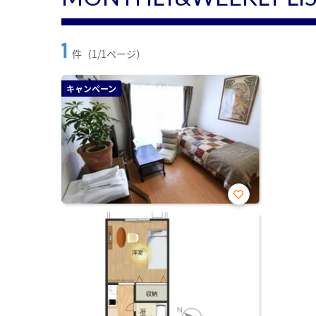
1
件（1/1ページ）
キャンペーン
お気
に入
り登
録