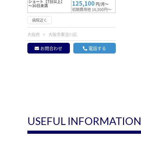
ショート【7日以上】
125,100
円/月～
～30日未満
初期費用他 16,500円～
病院近く
大阪府
大阪市東淀川区
お問合わせ
電話する
USEFUL INFORMATIO