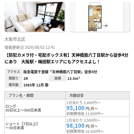
に入
り登
録
大阪市北区
情報更新日 2026/08/02 12:41
【防犯カメラ付・宅配ボックス有】天神橋筋六丁目駅から徒歩4分
にあり 大阪駅・梅田駅エリアにもアクセスよし！
アクセス
阪急電鉄千里線「天神橋筋六丁目駅」徒歩4分
間取り
1R
面積
13.5m²
築年数
1985年 12月 築
プラン名・期間
月額目安
1日当たり 2,400円～
ロング
95,100
円/月～
30日以上～360日未満
初期費用他 11,000円～
1日当たり 2,500円～
ショート【7日以上】
98,100
円/月～
～30日未満
初期費用他 16,500円～