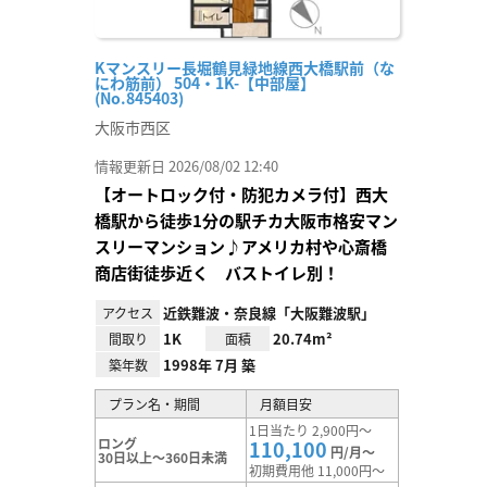
Kマンスリー長堀鶴見緑地線西大橋駅前（な
にわ筋前） 504・1K-【中部屋】
(No.845403)
大阪市西区
情報更新日 2026/08/02 12:40
【オートロック付・防犯カメラ付】西大
橋駅から徒歩1分の駅チカ大阪市格安マン
スリーマンション♪アメリカ村や心斎橋
商店街徒歩近く バストイレ別！
近鉄難波・奈良線「大阪難波駅」
アクセス
1K
20.74m²
間取り
面積
1998年 7月 築
築年数
プラン名・期間
月額目安
1日当たり 2,900円～
ロング
110,100
円/月～
30日以上～360日未満
初期費用他 11,000円～