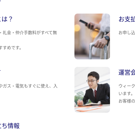
とは？
お支
・礼金・仲介手数料がすべて無
お申し
すすめです。
て
運営
やガス・電気もすぐに使え、入
ウィー
います
お客様
立ち情報