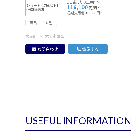
1日当たり 3,100円～
ショート【7日以上】
116,100
円/月～
～30日未満
初期費用他 16,500円～
風呂･トイレ別
大阪府
大阪市西区
お問合わせ
電話する
USEFUL INFORMATIO