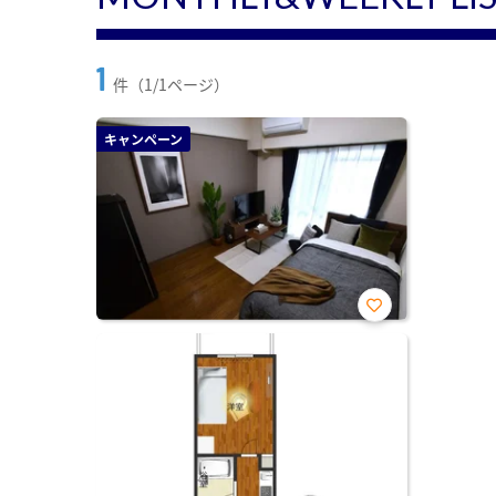
1
件（1/1ページ）
キャンペーン
お気
に入
り登
録