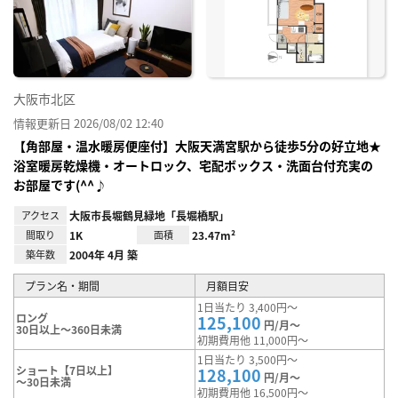
り登
録
大阪市北区
情報更新日 2026/08/02 12:40
【角部屋・温水暖房便座付】大阪天満宮駅から徒歩5分の好立地★
浴室暖房乾燥機・オートロック、宅配ボックス・洗面台付充実の
お部屋です(^^♪
アクセス
大阪市長堀鶴見緑地「長堀橋駅」
間取り
1K
面積
23.47m²
築年数
2004年 4月 築
プラン名・期間
月額目安
1日当たり 3,400円～
ロング
125,100
円/月～
30日以上～360日未満
初期費用他 11,000円～
1日当たり 3,500円～
ショート【7日以上】
128,100
円/月～
～30日未満
初期費用他 16,500円～