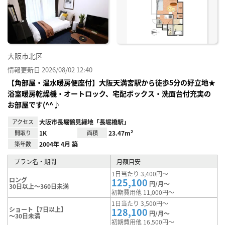
り登
録
大阪市北区
情報更新日 2026/08/02 12:40
【角部屋・温水暖房便座付】大阪天満宮駅から徒歩5分の好立地★
浴室暖房乾燥機・オートロック、宅配ボックス・洗面台付充実の
お部屋です(^^♪
アクセス
大阪市長堀鶴見緑地「長堀橋駅」
間取り
1K
面積
23.47m²
築年数
2004年 4月 築
プラン名・期間
月額目安
1日当たり 3,400円～
ロング
125,100
円/月～
30日以上～360日未満
初期費用他 11,000円～
1日当たり 3,500円～
ショート【7日以上】
128,100
円/月～
～30日未満
初期費用他 16,500円～