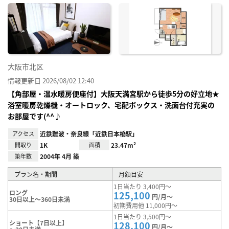
に入
り登
録
大阪市北区
情報更新日 2026/08/02 12:40
【角部屋・温水暖房便座付】大阪天満宮駅から徒歩5分の好立地★
浴室暖房乾燥機・オートロック、宅配ボックス・洗面台付充実の
お部屋です(^^♪
アクセス
近鉄難波・奈良線「近鉄日本橋駅」
間取り
1K
面積
23.47m²
築年数
2004年 4月 築
プラン名・期間
月額目安
1日当たり 3,400円～
ロング
125,100
円/月～
30日以上～360日未満
初期費用他 11,000円～
1日当たり 3,500円～
ショート【7日以上】
128,100
円/月～