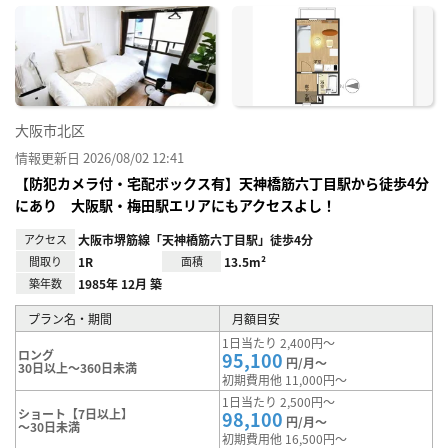
に入
り登
録
大阪市北区
情報更新日 2026/08/02 12:41
【防犯カメラ付・宅配ボックス有】天神橋筋六丁目駅から徒歩4分
にあり 大阪駅・梅田駅エリアにもアクセスよし！
アクセス
大阪市堺筋線「天神橋筋六丁目駅」徒歩4分
間取り
1R
面積
13.5m²
築年数
1985年 12月 築
プラン名・期間
月額目安
1日当たり 2,400円～
ロング
95,100
円/月～
30日以上～360日未満
初期費用他 11,000円～
1日当たり 2,500円～
ショート【7日以上】
98,100
円/月～
～30日未満
初期費用他 16,500円～