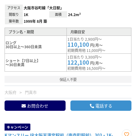
アクセス
大阪市谷町線「大日駅」
間取り
1K
面積
24.2m²
築年数
1999年 8月 築
プラン名・期間
月額目安
1日当たり 2,900円～
ロング
110,100
円/月～
30日以上～360日未満
初期費用他 11,000円～
1日当たり 3,300円～
ショート【7日以上】
122,100
円/月～
～30日未満
初期費用他 16,500円～
保証人不要
大阪府
門真市
お問合わせ
電話する
キャンペーン
KマンスリーJR大阪天満宮駅前（南森町駅前） 303・1K-