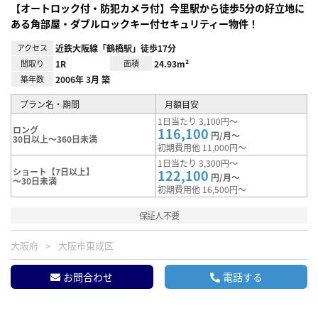
【オートロック付・防犯カメラ付】今里駅から徒歩5分の好立地に
ある角部屋・ダブルロックキー付セキュリティー物件！
アクセス
近鉄大阪線「鶴橋駅」徒歩17分
間取り
1R
面積
24.93m²
築年数
2006年 3月 築
プラン名・期間
月額目安
1日当たり 3,100円～
ロング
116,100
円/月～
30日以上～360日未満
初期費用他 11,000円～
1日当たり 3,300円～
ショート【7日以上】
122,100
円/月～
～30日未満
初期費用他 16,500円～
保証人不要
大阪府
大阪市東成区
お問合わせ
電話する