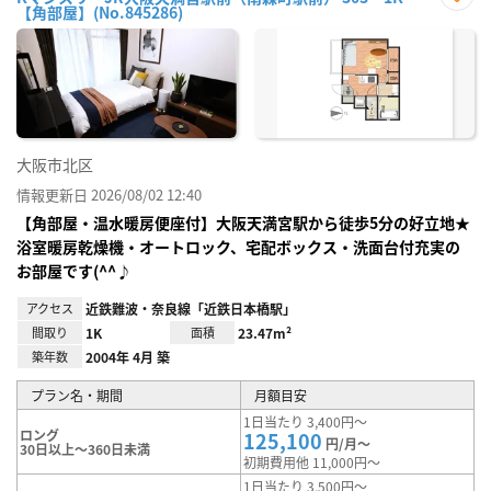
【角部屋】(No.845286)
お気
に入
り登
録
大阪市北区
情報更新日 2026/08/02 12:40
【角部屋・温水暖房便座付】大阪天満宮駅から徒歩5分の好立地★
浴室暖房乾燥機・オートロック、宅配ボックス・洗面台付充実の
お部屋です(^^♪
アクセス
近鉄難波・奈良線「近鉄日本橋駅」
間取り
1K
面積
23.47m²
築年数
2004年 4月 築
プラン名・期間
月額目安
1日当たり 3,400円～
ロング
125,100
円/月～
30日以上～360日未満
初期費用他 11,000円～
1日当たり 3,500円～