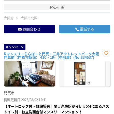
保証人不要
大阪府
大阪市北区
お問合わせ
電話する
キャンペーン
Kマンスリーららぽーと門真・三井アウトレットパーク大阪
門真前（門真市駅南） 410・1K-【中部屋】(No.834537)
お気
に入
り登
録
門真市
情報更新日 2026/08/02 12:41
【オートロック付・駐輪場有】関目高殿駅から徒歩5分にあるバス
トイレ別・独立洗面台付マンスリーマンション！