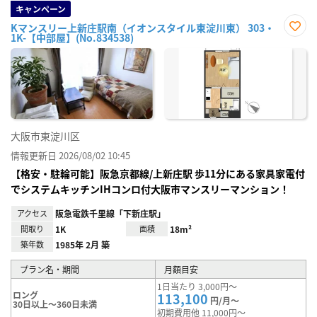
キャンペーン
Kマンスリー上新庄駅南（イオンスタイル東淀川東） 303・
1K-【中部屋】(No.834538)
お気
に入
り登
録
大阪市東淀川区
情報更新日 2026/08/02 10:45
【格安・駐輪可能】阪急京都線/上新庄駅 歩11分にある家具家電付
でシステムキッチンIHコンロ付大阪市マンスリーマンション！
アクセス
阪急電鉄千里線「下新庄駅」
間取り
1K
面積
18m²
築年数
1985年 2月 築
プラン名・期間
月額目安
1日当たり 3,000円～
ロング
113,100
円/月～
30日以上～360日未満
初期費用他 11,000円～