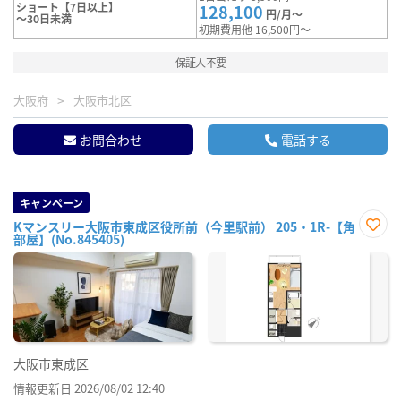
ショート【7日以上】
128,100
円/月～
～30日未満
初期費用他 16,500円～
保証人不要
大阪府
大阪市北区
お問合わせ
電話する
キャンペーン
Kマンスリー大阪市東成区役所前（今里駅前） 205・1R-【角
部屋】(No.845405)
お気
に入
り登
録
大阪市東成区
情報更新日 2026/08/02 12:40