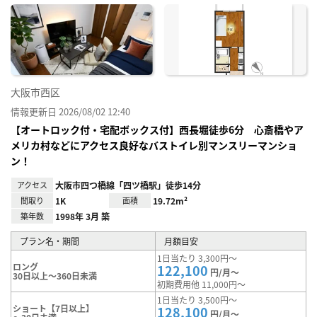
に入
り登
録
大阪市西区
情報更新日 2026/08/02 12:40
【オートロック付・宅配ボックス付】西長堀徒歩6分 心斎橋やア
メリカ村などにアクセス良好なバストイレ別マンスリーマンショ
ン！
アクセス
大阪市四つ橋線「四ツ橋駅」徒歩14分
間取り
1K
面積
19.72m²
築年数
1998年 3月 築
プラン名・期間
月額目安
1日当たり 3,300円～
ロング
122,100
円/月～
30日以上～360日未満
初期費用他 11,000円～
1日当たり 3,500円～
ショート【7日以上】
128,100
円/月～