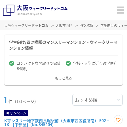
大阪ウィークリードットコム
大阪市西区
四ツ橋駅
学生向けのウィ
学生向け/四ツ橋駅のマンスリーマンション・ウィークリーマ
ンション情報
コンパクトな間取りで家賃
学校・大学に近く通学便利
を節約
もっと見る
1
件（1/1ページ）
キャンペーン
Kマンスリー地下鉄西長堀駅前（大阪市西区役所南） 502・
1K-【中部屋】(No.845404)
お気