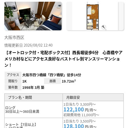
に入
り登
録
大阪市西区
情報更新日 2026/08/02 12:40
【オートロック付・宅配ボックス付】西長堀徒歩6分 心斎橋やア
メリカ村などにアクセス良好なバストイレ別マンスリーマンショ
ン！
アクセス
大阪市四つ橋線「四ツ橋駅」徒歩14分
間取り
1K
面積
19.72m²
築年数
1998年 3月 築
プラン名・期間
月額目安
1日当たり 3,300円～
ロング
122,100
円/月～
30日以上～360日未満
初期費用他 11,000円～
1日当たり 3,500円～
ショート【7日以上】
128,100
円/月～