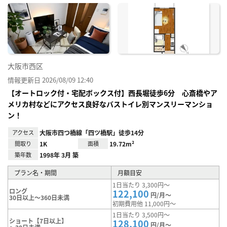
に入
り登
録
大阪市西区
情報更新日 2026/08/09 12:40
【オートロック付・宅配ボックス付】西長堀徒歩6分 心斎橋やア
メリカ村などにアクセス良好なバストイレ別マンスリーマンショ
ン！
アクセス
大阪市四つ橋線「四ツ橋駅」徒歩14分
間取り
1K
面積
19.72m²
築年数
1998年 3月 築
プラン名・期間
月額目安
1日当たり 3,300円～
ロング
122,100
円/月～
30日以上～360日未満
初期費用他 11,000円～
1日当たり 3,500円～
ショート【7日以上】
128,100
円/月～